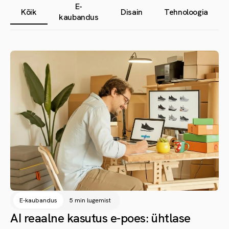
E-
Kõik
Disain
Tehnoloogia
kaubandus
E-kaubandus
5 min lugemist
AI reaalne kasutus e-poes: ühtlase