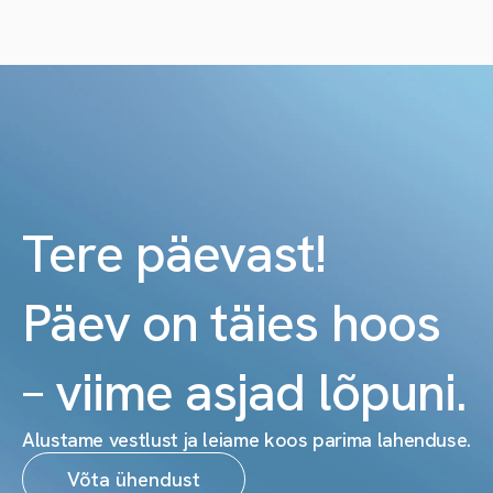
Tere päevast!
Päev on täies hoos
– viime asjad lõpuni.
Alustame vestlust ja leiame koos parima lahenduse.
Võta ühendust