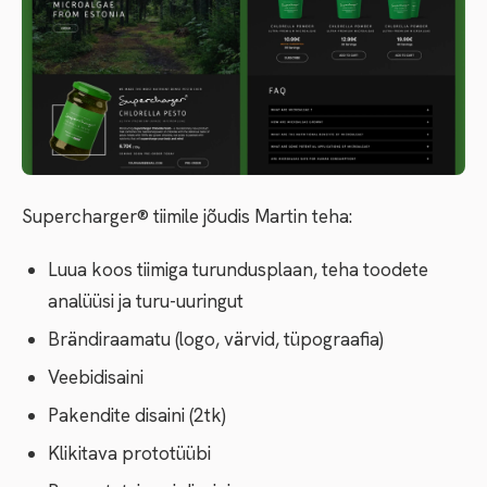
Supercharger® tiimile jõudis Martin teha:
Luua koos tiimiga turundusplaan, teha toodete
analüüsi ja turu-uuringut
Brändiraamatu (logo, värvid, tüpograafia)
Veebidisaini
Pakendite disaini (2tk)
Klikitava prototüübi