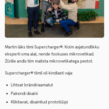
Martin läks tiimi Supercharger®. Kolm asjatundlikku
eksperti oma alal, nende fookuses mikrovetikad.
Žüriile andis tiim maitsta mikrovetikatega pestot.
Supercharger® tiimil oli kindlasti vaja:
Lihtsat brändiraamatut
Pakendi disaini
Klikitavat, disainitud prototüüpi