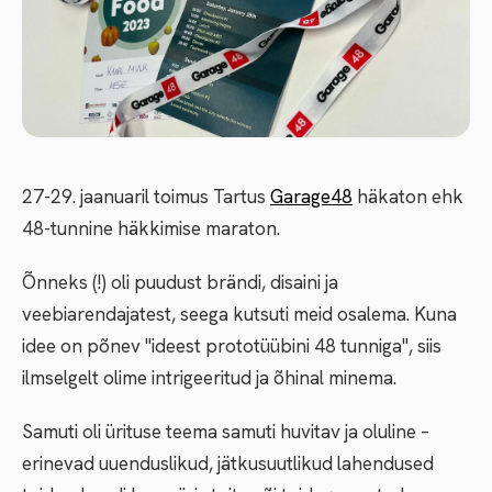
27-29. jaanuaril toimus Tartus
Garage48
häkaton ehk
48-tunnine häkkimise maraton.
Õnneks (!) oli puudust brändi, disaini ja
veebiarendajatest, seega kutsuti meid osalema. Kuna
idee on põnev "ideest prototüübini 48 tunniga", siis
ilmselgelt olime intrigeeritud ja õhinal minema.
Samuti oli ürituse teema samuti huvitav ja oluline –
erinevad uuenduslikud, jätkusuutlikud lahendused