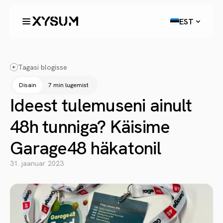
EST
Tagasi blogisse
Disain
7 min lugemist
Ideest tulemuseni ainult
48h tunniga? Käisime
Garage48 häkatonil
31. jaanuar 2023