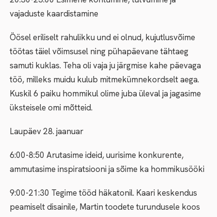
vajaduste kaardistamine
Öösel eriliselt rahulikku und ei olnud, kujutlusvõime
töötas täiel võimsusel ning pühapäevane tähtaeg
samuti kuklas. Teha oli vaja ju järgmise kahe päevaga
töö, milleks muidu kulub mitmekümnekordselt aega.
Kuskil 6 paiku hommikul olime juba üleval ja jagasime
üksteisele omi mõtteid.
Laupäev 28. jaanuar
6:00-8:50 Arutasime ideid, uurisime konkurente,
ammutasime inspiratsiooni ja sõime ka hommikusööki
9:00-21:30 Tegime tööd häkatonil. Kaari keskendus
peamiselt disainile, Martin toodete turundusele koos