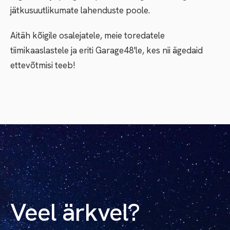
jätkusuutlikumate lahenduste poole.
Aitäh kõigile osalejatele, meie toredatele
tiimikaaslastele ja eriti Garage48'le, kes nii ägedaid
ettevõtmisi teeb!
Veel ärkvel?