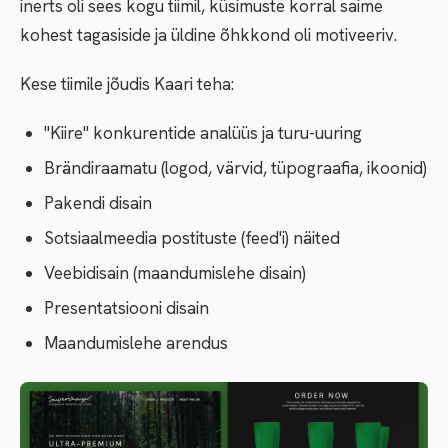
inerts oli sees kogu tiimil, küsimuste korral saime
kohest tagasiside ja üldine õhkkond oli motiveeriv.
Kese tiimile jõudis Kaari teha:
"Kiire" konkurentide analüüs ja turu-uuring
Brändiraamatu (logod, värvid, tüpograafia, ikoonid)
Pakendi disain
Sotsiaalmeedia postituste (feed'i) näited
Veebidisain (maandumislehe disain)
Presentatsiooni disain
Maandumislehe arendus