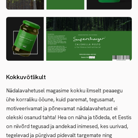
Kokkuvõtlikult
Nädalavahetusel magasime kokku ilmselt peaaegu
ühe korraliku ööune, kuid paremat, tegusamat,
motiveerivamat ja põnevamat nädalavahetust ei
olekski osanud tahta! Hea on näha ja tõdeda, et Eestis
on niivõrd tegusad ja andekad inimesed, kes uurivad,
tegelevad ja pürgivad pidevalt targemate ning