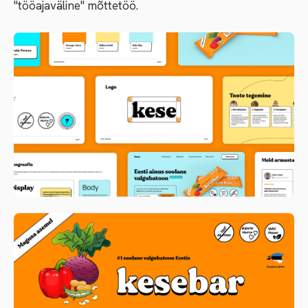
"tööajaväline" mõttetöö.