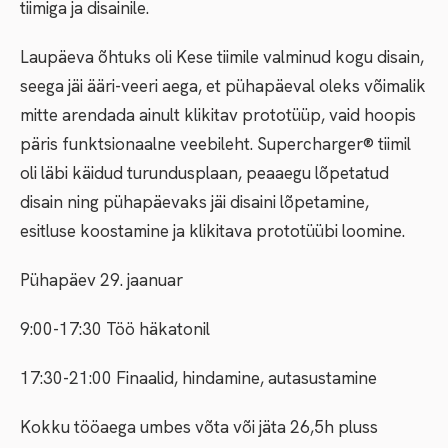
tiimiga ja disainile.
Laupäeva õhtuks oli Kese tiimile valminud kogu disain,
seega jäi ääri-veeri aega, et pühapäeval oleks võimalik
mitte arendada ainult klikitav prototüüp, vaid hoopis
päris funktsionaalne veebileht. Supercharger® tiimil
oli läbi käidud turundusplaan, peaaegu lõpetatud
disain ning pühapäevaks jäi disaini lõpetamine,
esitluse koostamine ja klikitava prototüübi loomine.
Pühapäev 29. jaanuar
9:00-17:30 Töö häkatonil
17:30-21:00 Finaalid, hindamine, autasustamine
Kokku tööaega umbes võta või jäta 26,5h pluss