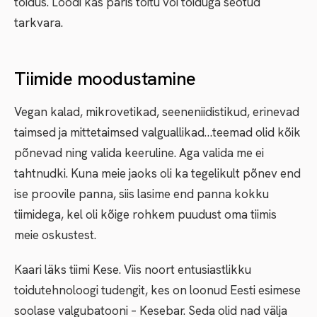
toidus. Loodi kas päris toitu või toiduga seotud
tarkvara.
Tiimide moodustamine
Vegan kalad, mikrovetikad, seeneniidistikud, erinevad
taimsed ja mittetaimsed valguallikad…teemad olid kõik
põnevad ning valida keeruline. Aga valida me ei
tahtnudki. Kuna meie jaoks oli ka tegelikult põnev end
ise proovile panna, siis lasime end panna kokku
tiimidega, kel oli kõige rohkem puudust oma tiimis
meie oskustest.
Kaari läks tiimi Kese. Viis noort entusiastlikku
toidutehnoloogi tudengit, kes on loonud Eesti esimese
soolase valgubatooni – Kesebar. Seda olid nad välja