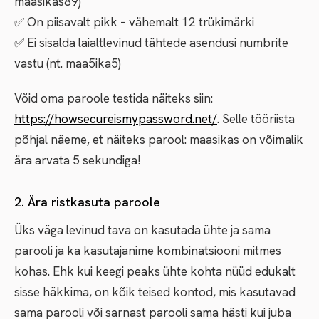
maasikas89)
✅ On piisavalt pikk – vähemalt 12 trükimärki
✅ Ei sisalda laialtlevinud tähtede asendusi numbrite
vastu (nt. maa5ika5)
Võid oma paroole testida näiteks siin:
https://howsecureismypassword.net/
. Selle tööriista
põhjal näeme, et näiteks parool: maasikas on võimalik
ära arvata 5 sekundiga!
2. Ära ristkasuta paroole
Üks väga levinud tava on kasutada ühte ja sama
parooli ja ka kasutajanime kombinatsiooni mitmes
kohas. Ehk kui keegi peaks ühte kohta nüüd edukalt
sisse häkkima, on kõik teised kontod, mis kasutavad
sama parooli või sarnast parooli sama hästi kui juba