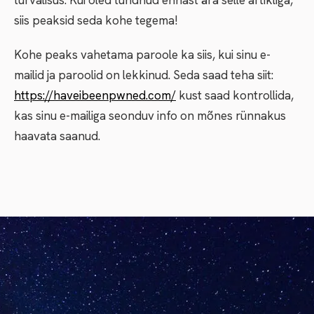
turvalisus. Kui oled tundnud ennast ära selle artikliga,
siis peaksid seda kohe tegema!
Kohe peaks vahetama paroole ka siis, kui sinu e-
mailid ja paroolid on lekkinud. Seda saad teha siit:
https://haveibeenpwned.com/
kust saad kontrollida,
kas sinu e-mailiga seonduv info on mõnes rünnakus
haavata saanud.