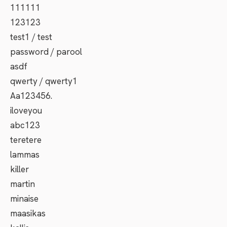
111111
123123
test1 / test
password / parool
asdf
qwerty / qwerty1
Aa123456.
iloveyou
abc123
teretere
lammas
killer
martin
minaise
maasikas