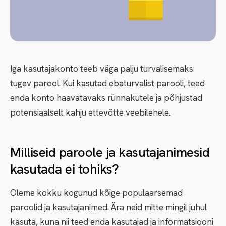
Iga kasutajakonto teeb väga palju turvalisemaks
tugev parool. Kui kasutad ebaturvalist parooli, teed
enda konto haavatavaks rünnakutele ja põhjustad
potensiaalselt kahju ettevõtte veebilehele.
Milliseid paroole ja kasutajanimesid
kasutada ei tohiks?
Oleme kokku kogunud kõige populaarsemad
paroolid ja kasutajanimed. Ära neid mitte mingil juhul
kasuta, kuna nii teed enda kasutajad ja informatsiooni