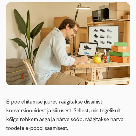
E-poe ehitamise juures räägitakse disainist,
konversioonidest ja kiirusest. Sellest, mis tegelikult
kõige rohkem aega ja närve sööb, räägitakse harva:
toodete e-poodi saamisest.