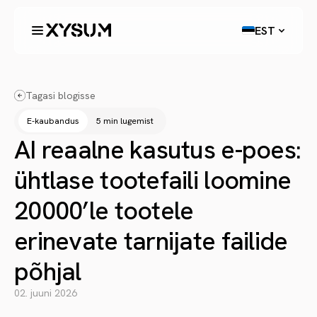
EST
Tagasi blogisse
E-kaubandus
5 min lugemist
AI reaalne kasutus e-poes:
ühtlase tootefaili loomine
20000’le tootele
erinevate tarnijate failide
põhjal
02. juuni 2026