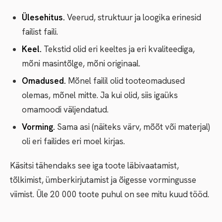
Ülesehitus.
Veerud, struktuur ja loogika erinesid
failist faili.
Keel.
Tekstid olid eri keeltes ja eri kvaliteediga,
mõni masintõlge, mõni originaal.
Omadused.
Mõnel failil olid tooteomadused
olemas, mõnel mitte. Ja kui olid, siis igaüks
omamoodi väljendatud.
Vorming.
Sama asi (näiteks värv, mõõt või materjal)
oli eri failides eri moel kirjas.
Käsitsi tähendaks see iga toote läbivaatamist,
tõlkimist, ümberkirjutamist ja õigesse vormingusse
viimist. Üle 20 000 toote puhul on see mitu kuud tööd.