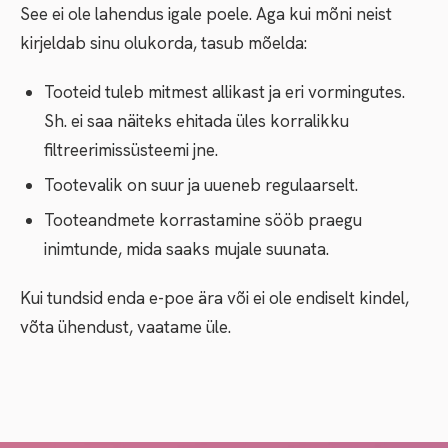
See ei ole lahendus igale poele. Aga kui mõni neist
kirjeldab sinu olukorda, tasub mõelda:
Tooteid tuleb mitmest allikast ja eri vormingutes.
Sh. ei saa näiteks ehitada üles korralikku
filtreerimissüsteemi jne.
Tootevalik on suur ja uueneb regulaarselt.
Tooteandmete korrastamine sööb praegu
inimtunde, mida saaks mujale suunata.
Kui tundsid enda e-poe ära või ei ole endiselt kindel,
võta ühendust, vaatame üle.