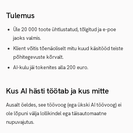
Tulemus
Üle 20 000 toote ühtlustatud, tõlgitud ja e-poe
jaoks valmis.
Klient võitis tõenäoliselt mitu kuud käsitööd teiste
põhitegevuste kõrvalt.
AI-kulu jäi tokenites alla 200 euro.
Kus AI hästi töötab ja kus mitte
Ausalt öeldes, see töövoog (ega ükski AI töövoog) ei
ole lõpuni välja lollikindel ega täisautomaatne
nupuvajutus.