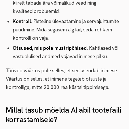
kiirelt tabada ära võimalikud vead ning
kvaliteediprobleemid.
Kontroll.
Pisteline ülevaatamine ja servajuhtumite
püüdmine. Mida segasem algfail, seda rohkem
kontrolli on vaja.
Otsused, mis pole mustripõhised.
Kahtlased või
vastuolulised andmed vajavad inimese pilku.
Töövoo väärtus pole selles, et see asendab inimese.
Väärtus on selles, et inimene tegeleb otsuste ja
kontrolliga, mitte 20 000 rea käsitsi tippimisega.
Millal tasub mõelda AI abil tootefaili
korrastamisele?