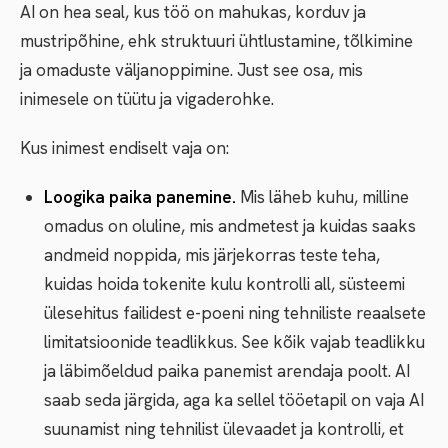
AI on hea seal, kus töö on mahukas, korduv ja
mustripõhine, ehk struktuuri ühtlustamine, tõlkimine
ja omaduste väljanoppimine. Just see osa, mis
inimesele on tüütu ja vigaderohke.
Kus inimest endiselt vaja on:
Loogika paika panemine.
Mis läheb kuhu, milline
omadus on oluline, mis andmetest ja kuidas saaks
andmeid noppida, mis järjekorras teste teha,
kuidas hoida tokenite kulu kontrolli all, süsteemi
ülesehitus failidest e-poeni ning tehniliste reaalsete
limitatsioonide teadlikkus. See kõik vajab teadlikku
ja läbimõeldud paika panemist arendaja poolt. AI
saab seda järgida, aga ka sellel tööetapil on vaja AI
suunamist ning tehnilist ülevaadet ja kontrolli, et