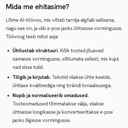
Mida me ehitasime?
Lõime AI-töövoo, mis võtab tarnija algfaili sellisena,
nagu see on, ja viib e-poe jaoks ühtsesse vormingusse.
Töövoog teeb mitut asja:
Ühtlustab struktuuri.
Kõik tooted jõuavad
samasse vormingusse, sõltumata sellest, mis kujul
nad sisse tulid.
Tõlgib ja kirjutab.
Tekstid viiakse ühte keelde,
ühtlase kvaliteediga ning brändi tonaalsusega.
Nopib ja normaliseerib omadused.
Tooteomadused tõmmatakse välja, viiakse
ühtsesse loogikasse ja konverteeritakse e-poe
jaoks õigesse vormingusse.